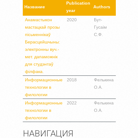
Publication
Название
Authors
year
Анамастыкон
2020
Бут-
мастацкай прозы
Гусаім
пісьменнікаў
С.Ф.
Берасцейшчыны:
электронны вуч.-
мет. дапаможнік
для студэнтаў
філфака.
Информационные
2018
Фелькина
технологии в
О.А.
филологии
Информационные
2022
Фелькина
технологии в
О.А.
филологии
НАВИГАЦИЯ