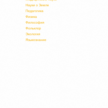
Науки о Земле
Педагогика
Физика
Философия
Фольклор
Экология
Языкознание