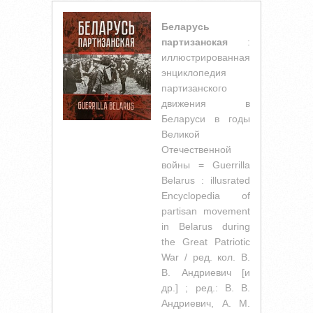
Беларусь
партизанская
:
иллюстрированная
энциклопедия
партизанского
движения в
Беларуси в годы
Великой
Отечественной
войны = Guerrilla
Belarus : illusrated
Encyclopedia of
partisan movement
in Belarus during
the Great Patriotic
War / ред. кол. В.
В. Андриевич [и
др.] ; ред.: В. В.
Андриевич, А. М.