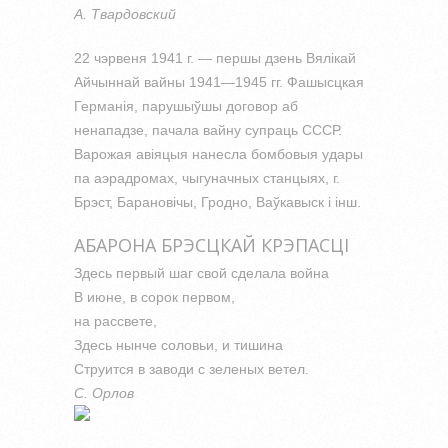
А. Твардовский
22 чэрвеня 1941 г. — першы дзень Вялiкай
Айчыннай вайны 1941—1945 гг. Фашысцкая
Германiя, парушыўшы договор аб
ненападзе, пачала вайну супраць СССР.
Варожая авiяцыя нанесла бомбовыя удары
па аэрадромах, чыгуначных станцыях, г.
Брэст, Барановiчы, Гродно, Ваўкавыск i iнш.
АБАРОНА БРЭСЦКАЙ КРЭПАСЦI
Здесь первый шаг свой сделала война
В июне, в сорок первом,
на рассвете,
Здесь нынче соловьи, и тишина
Струится в заводи с зеленых ветел.
C. Орлов