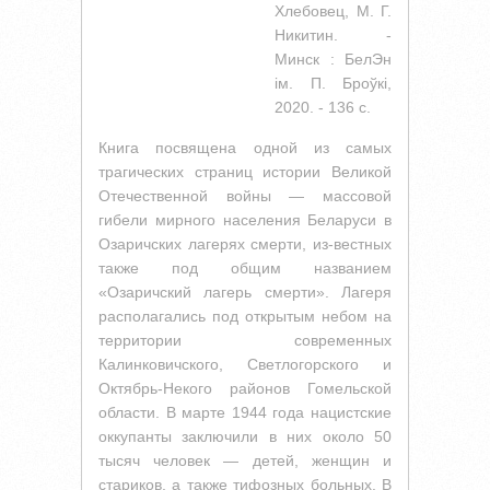
Хлебовец, М. Г.
Никитин. -
Минск : БелЭн
iм. П. Броўкi,
2020. - 136 с.
Книга посвящена одной из самых
трагических страниц истории Великой
Отечественной войны — массовой
гибели мирного населения Беларуси в
Озаричских лагерях смерти, из-вестных
также под общим названием
«Озаричский лагерь смерти». Лагеря
располагались под открытым небом на
территории современных
Калинковичского, Светлогорского и
Октябрь-Некого районов Гомельской
области. В марте 1944 года нацистские
оккупанты заключили в них около 50
тысяч человек — детей, женщин и
стариков, а также тифозных больных. В