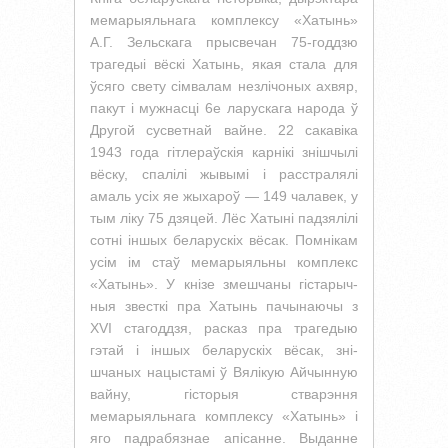
мемарыяльнага комплексу «Хатынь»
А.Г. Зельскага прысвечан 75-годдзю
трагедыі вёскі Хатынь, якая стала для
ўсяго свету сімвалам незлічоных ахвяр,
пакут і мужнасці 6е ларускага народа ў
Другой сусветнай вайне. 22 сакавіка
1943 года гітлераўскія карнікі знішчылі
вёску, спалілі жывымі і расстралялі
амаль усіх яе жыхароў — 149 чалавек, у
тым ліку 75 дзяцей. Лёс Хатыні падзялілі
сотні іншых беларускіх вёсак. Помнікам
усім ім стаў мемарыяльны комплекс
«Хатынь». У кнізе змешчаны гістарыч-
ныя звесткі пра Хатынь пачынаючы з
XVI стагоддзя, расказ пра трагедыю
гэтай і іншых беларускіх вёсак, зні-
шчаных нацыстамі ў Вялікую Айчынную
вайну, гісторыя стварэння
мемарыяльнага комплексу «Хатынь» і
яго падрабязнае апісанне. Выданне