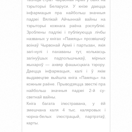
тэрыторыі Беларуси. У кнізе даецца
інфармацыя пра найбольш значныя
падзеі Вялікай Айчыннай вайны на
тэрыторыі кожнага раёна рэспублікі.
Зроблены падлікі і публікуюцца лічбы
названых у кнігах «Памяць» прозвішчаў
воінаў Чырвонай Арміі і партызан, якія
загі-нулі і пахаваны тут, колькасць
загінуўшых падпольшчыкаў, мірных
жыхароў — ахвяр фашысцкага тэрору.
Даецца інфармацыя, калі і ў якім
выдавецгве выйшла кніга «Памяць» па
кожным раёне. Прыводзяцца звесткі пра
найбольш значныя падзеі 2-й су-
светнай вайны.
Кніга багата ілюстравана, у ёй
змешчана каля 4 тыс. каляровых і
чорна-белых ілюстрацый, партрэтаў,
карты.