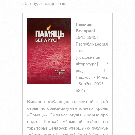
аб іх будзе жыць вечна.
Памяць
Беларусi.
1941-1945:
Рэспублiканская
кнiга :
[гістарычная
літаратура] /
рэд. Г. П.
Пашкоў. - Мiнск
: БелЭн, 2005. -
592 с.
Выданне з’яўляецца заключнай кнігай
серыі гісторыка-дакументальных хронік
«Памяць». Змяшчае агульны нарыс пра
падзеі Вялікай Айчыннай вайны на
тэрыторыі Беларусі; упершыню публікуе
табліцы страт Чырвонай Арміі ў баях на