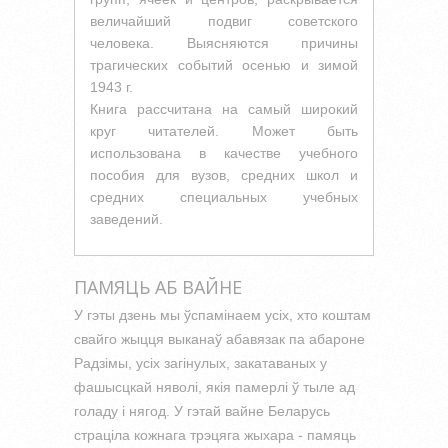
величайший подвиг советского
человека. Выясняются причины
трагических событий осенью и зимой
1943 г.
Книга рассчитана на самый широкий
круг читателей. Может быть
использована в качестве учебного
пособия для вузов, средних школ и
средних специальных учебных
заведений.
ПАМЯЦЬ АБ ВАЙНЕ
У гэты дзень мы ўспамінаем усіх, хто коштам
свайго жыцця выканаў абавязак па абароне
Радзімы, усіх загінулых, закатаваных у
фашысцкай няволі, якія памерлі ў тыле ад
голаду і нягод. У гэтай вайне Беларусь
страціла кожнага трэцяга жыхара - памяць