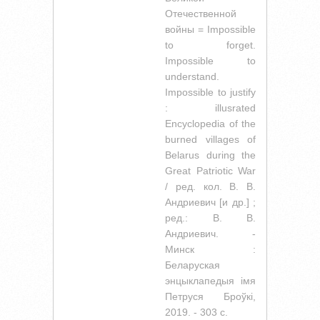
Отечественной
войны = Impossible
to forget.
Impossible to
understand.
Impossible to justify
: illusrated
Encyclopedia of the
burned villages of
Belarus during the
Great Patriotic War
/ ред. кол. В. В.
Андриевич [и др.] ;
ред.: В. В.
Андриевич. -
Минск :
Беларуская
энцыклапедыя iмя
Петруся Броўкi,
2019. - 303 с.