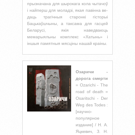
прызначана для шырокага кола чытачоў
і найперш для моладзі, якая павінна ве-
даць трагічныя старонкі гісторыі
Бацькаўшчыны, а таксама для гасцей
Беларусі, якія наведваюць
мемарыяльны комплекс «Хатынь» і
іншыя памятныя мясціны нашай краіны.
Озаричи -
дорога смерти
= Ozarichi - The
road of death =
Osaritschi - Der
Weg des Todes :
[научно-
популярное
издание] / Н. А.
Яцкевич, З. Н.