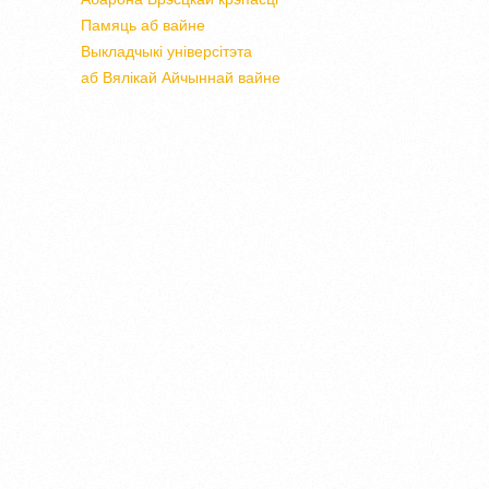
Памяць аб вайне
Выкладчыкі універсітэта
аб Вялікай Айчыннай вайне