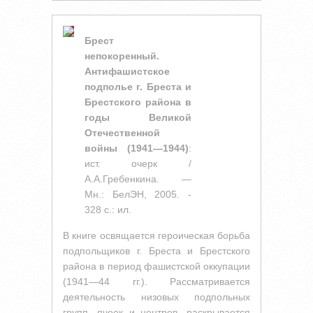
Брест
непокоренный.
Антифашистское
подполье г. Бреста и
Брестского района в
годы Великой
Отечественной
войны (1941—1944)
:
ист. очерк /
А.А.Гребенкина. —
Мн.: БелЭН, 2005. -
328 с.: ил.
В книге освящается героическая борьба
подпольщиков г. Бреста и Брестского
района в период фашистской оккупации
(1941—44 гг.). Рассматривается
деятельность низовых подпольных
групп, ячеек и центров, раскрывается