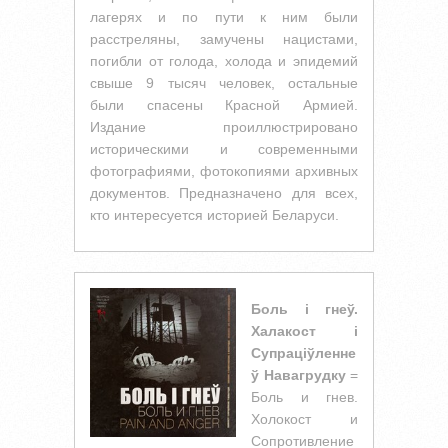
лагерях и по пути к ним были
расстреляны, замучены нацистами,
погибли от голода, холода и эпидемий
свыше 9 тысяч человек, остальные
были спасены Красной Армией.
Издание проиллюстрировано
историческими и современными
фотографиями, фотокопиями архивных
документов. Предназначено для всех,
кто интересуется историей Беларуси.
Боль і гнеў.
Халакост і
Супраціўленне
ў Навагрудку
=
Боль и гнев.
Холокост и
Сопротивление