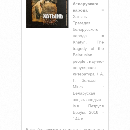
беларускага
народа =
Хатынь.
Трагедия
белорусского
народа =
Khatyn. The
tragedy of the
Belarusian
people : научно-
популярная
литература / А.
Г. Зельскі. -
Мiнск :
Беларуская
энцыклапедыя
iмя Петруся
Броўкi, 2018. -
144 с.
Кніга беларускага гісторыка, дырэктара