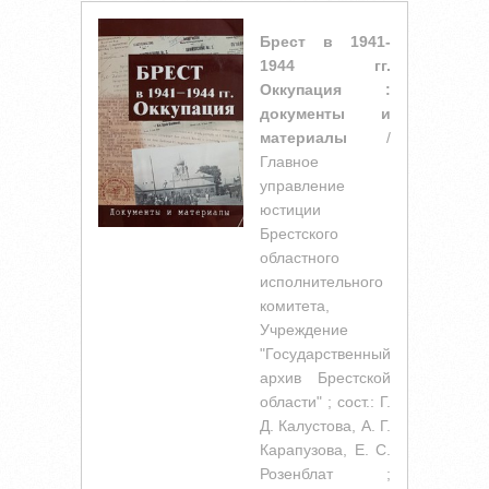
Брест в 1941-
1944 гг.
Оккупация :
документы и
материалы
/
Главное
управление
юстиции
Брестского
областного
исполнительного
комитета,
Учреждение
"Государственный
архив Брестской
области" ; сост.: Г.
Д. Калустова, А. Г.
Карапузова, Е. С.
Розенблат ;