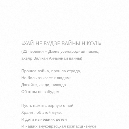
«ХАЙ НЕ БУДЗЕ ВАЙНЫ НIКОЛI»
(22 чэрвеня – Дзень усенароднай памяцi
ахвяр Вялiкай Айчыннай вайны)
Прошла война, прошла страда,
Но боль взывает к людям:
Давайте, люди, никогда
Об этом не забудем.
Пусть память верную о ней
Хранят, об этой муке,
И дети нынешних детей
И наших внуковрэсцкая крэпасцi -внуки