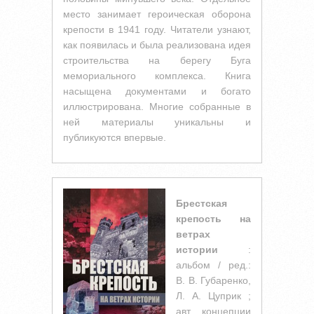
место занимает героическая оборона
крепости в 1941 году. Читатели узнают,
как появилась и была реализована идея
строительства на берегу Буга
мемориального комплекса. Книга
насыщена документами и богато
иллюстрирована. Многие собранные в
ней материалы уникальны и
публикуются впервые.
Брестская
крепость на
ветрах
истории
:
альбом / ред.:
В. В. Губаренко,
Л. А. Цуприк ;
авт. концепции