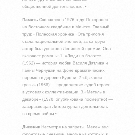
общественной деятельностью. •
Память
Скончался в 1976 году. Похоронен
на Восточном кладбище в Минске. Главный
труд: «Полесская хроника» Эта трилогия
стала национальной эпопеей, за которую
автор был удостоен Ленинской премии. Она
включает романы: 1. «Люди на болоте»
(1962) — история любви Василя Дятлика и
Ганны Чернушки на фоне драматических
перемен в деревне Курени. 2.«Дыхание
грозы» (1966) — продолжение судеб героев
в условиях коллективизации. 3.«Метель в
декабре» (1978, опубликована посмертно) —
завершающая Литературная деятельность
во время войны •
Дневник
Несмотря на запреты, Мележ вел
фронтовые дневники, многие из которых, к