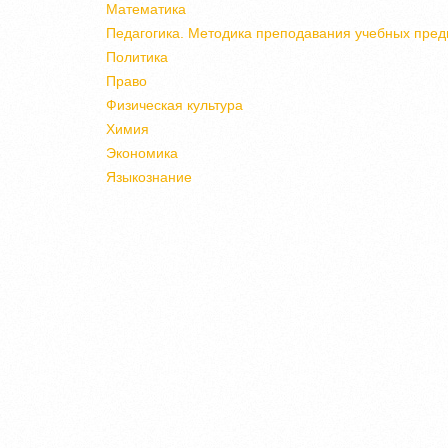
Математика
Педагогика. Методика преподавания учебных пред
Политика
Право
Физическая культура
Химия
Экономика
Языкознание