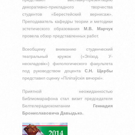
декоративно-прикладного творчества
студентов «Берестейский вернисаж».
Преподаватель кафедры теории и методики
эстетического образования
М.В. Марчук
провела обзор представленных работ.
Всеобщему вниманию студенческий
театральный кружок («Эпізод. У-
нескладовік») филологического факультета
под руководством доцента
С.Н. Щербы
представил сценку «Піліпаўскія вячоркі».
Приятной неожиданностью
Библиомарафона стал визит председателя
Белтелерадиокомпании
Геннадия
Брониславовича Давыдько.