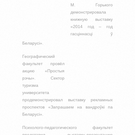
М. Горького
демонстрировала
книжную выставку
«2014 год – год
гасціннасці ў
Беларусі».
Географический
факультет провёл
акцию «Простыя
рэчы». Сектор
туризма
университета
продемонстрировал выставку рекламных
проспектов «Запрашаем на вандроўкі па
Беларусі».
Психолого-педагогического факультет
представил выставку-презентацию