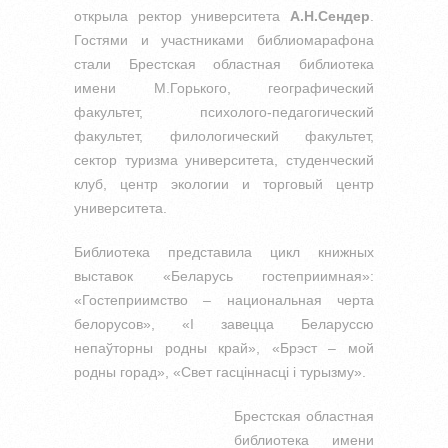
открыла ректор университета
А.Н.Сендер
.
Гостями и участниками библиомарафона
стали Брестская областная библиотека
имени М.Горького, географический
факультет, психолого-педагогический
факультет, филологический факультет,
сектор туризма университета, студенческий
клуб, центр экологии и торговый центр
университета.
Библиотека представила цикл книжных
выставок «Беларусь гостеприимная»:
«Гостеприимство – национальная черта
белорусов», «І завецца Беларуссю
непаўторны родны край», «Брэст – мой
родны горад», «Свет гасціннасці і турызму».
Брестская областная
библиотека имени