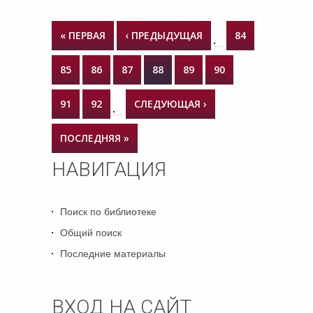
СТРАНИЦЫ
« ПЕРВАЯ
‹ ПРЕДЫДУЩАЯ
84
…
85
86
87
88
89
90
91
92
СЛЕДУЮЩАЯ ›
…
ПОСЛЕДНЯЯ »
НАВИГАЦИЯ
Поиск по библиотеке
Общий поиск
Последние материалы
ВХОД НА САЙТ