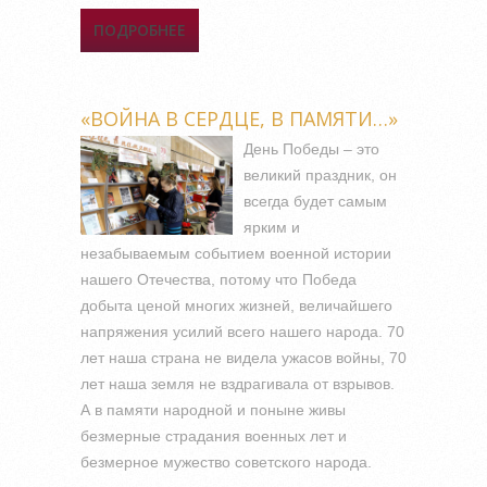
ПОДРОБНЕЕ
О ТЕСТОВЫЙ ДОСТУП К
РУССКОЯЗЫЧНОЙ БАЗЕ
ДАННЫХ "GREBENNIKON"
«ВОЙНА В СЕРДЦЕ, В ПАМЯТИ…»
День Победы – это
великий праздник, он
всегда будет самым
ярким и
незабываемым событием военной истории
нашего Отечества, потому что Победа
добыта ценой многих жизней, величайшего
напряжения усилий всего нашего народа. 70
лет наша страна не видела ужасов войны, 70
лет наша земля не вздрагивала от взрывов.
А в памяти народной и поныне живы
безмерные страдания военных лет и
безмерное мужество советского народа.