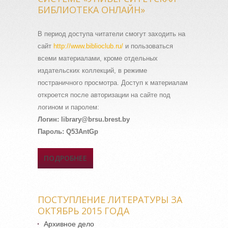
БИБЛИОТЕКА ОНЛАЙН»
В период доступа читатели смогут заходить на
сайт
http://www.biblioclub.
ru/
и пользоваться
всеми материалами, кроме отдельных
издательских коллекций, в режиме
постраничного просмотра. Доступ к материалам
откроется после авторизации на сайте под
логином и паролем:
Логин: library@brsu.brest.by
Пароль: Q53AntGp
ПОДРОБНЕЕ
О БРЕСТСКИЙ
ГОСУДАРСТВЕННЫЙ
УНИВЕРСИТЕТ ИМЕНИ А.С.
ПУШКИНА ПОДКЛЮЧЕН К
ПОСТУПЛЕНИЕ ЛИТЕРАТУРЫ ЗА
ЭЛЕКТРОННО-
БИБЛИОТЕЧНОЙ СИСТЕМЕ
ОКТЯБРЬ 2015 ГОДА
«УНИВЕРСИТЕТСКАЯ
Архивное дело