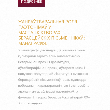
ПОДРОБНЕЕ
О СРАВНЕНИЯ В РАССКАЗЕ
Д.РУБИНОЙ "ВСЁ ТОТ ЖЕ
СОН"
ЖАНРАЎТВАРАЛЬНАЯ РОЛЯ
ПАЭТОНІМАЎ У
МАСТАЦКІХТВОРАХ
БЕРАСЦЕЙСКІХ ПІСЬМЕННІКАЎ :
МАНАГРАФІЯ.
У манаграфіі даследуецца нацыянальна-
культурная адметнасць анамастыкону
гістарычнай прозы і драматургіі,
аўтабіяграфічнай прозы, аўтарскіх казак і
навукова-папулярнай літаратуры сучасных
берасцейскіх пісьменнікаў; разглядаюцца
вобразныя, характаралагічныя і экспрэсіўна-
ацэначныя асаблівасці паэтонімаў, іх
функцыі ў творах берасцейскіх аўтараў ХХ–
ХХІ стагоддзяў.