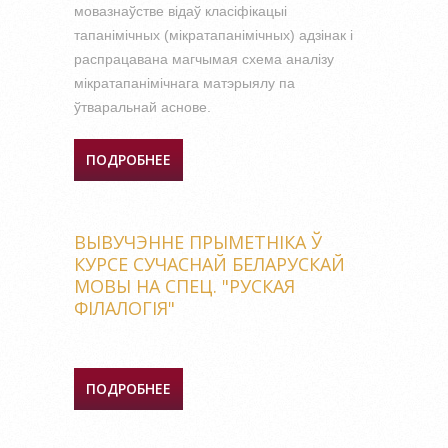
мовазнаўстве відаў класіфікацыі
тапанімічных (мікратапанімічных) адзінак і
распрацавана магчымая схема аналізу
мікратапанімічнага матэрыялу па
ўтваральнай аснове.
ПОДРОБНЕЕ
О МІКРАТАПОНІМЫ
БРЭСТЧЫНЫ: ДА ПЫТАННЯ
КЛАСІФІКАЦЫІ
ВЫВУЧЭННЕ ПРЫМЕТНІКА Ў
КУРСЕ СУЧАСНАЙ БЕЛАРУСКАЙ
МОВЫ НА СПЕЦ. "РУСКАЯ
ФІЛАЛОГІЯ"
ПОДРОБНЕЕ
О ВЫВУЧЭННЕ ПРЫМЕТНІКА
Ў КУРСЕ СУЧАСНАЙ
БЕЛАРУСКАЙ МОВЫ НА