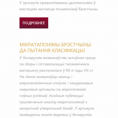
У артыкуле прааналізаваны дыялектызмы ў
мастацкім кантэксце пісьменнікаў Брэстчыны
ПОДРОБНЕЕ
О МЯСЦОВЫ КАМПАНЕНТ У
МАСТАЦКІМ ІДЫЯЛЕКЦЕ
ПІСЬМЕННІКАЎ БРЭСТЧЫНЫ.
МІКРАТАПОНІМЫ БРЭСТЧЫНЫ:
ДА ПЫТАННЯ КЛАСІФІКАЦЫІ
У беларускім мовазнаўстве актыўная праца
па зборы і сістэматызацыі тапанімічнага
матэрыялу распачалася ў 60-я гады ХХ ст.
На сёння мовазнаўцы маюць і
мікратапанімічныя слоўнікі, і неадзінкавыя
навуковыя артыкулы па мікратапаніміі
пэўных рэгіёнаў. Асобныя публікацыі
прысвечаныя аналізу мікратапонімаў з
канкрэтнай утваральнай базай. У артыкуле
праведзены аналіз вядомых у беларускім