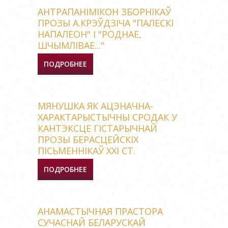
СПЕЦ. "РУСКАЯ ФІЛАЛОГІЯ"
АНТРАПАНІМІКОН ЗБОРНІКАЎ
ПРОЗЫ А.КРЭЎДЗІЧА "ПАЛЕСКІ
НАПАЛЕОН" І "РОДНАЕ,
ШЧЫМЛІВАЕ..."
ПОДРОБНЕЕ
О АНТРАПАНІМІКОН
ЗБОРНІКАЎ ПРОЗЫ
А.КРЭЎДЗІЧА "ПАЛЕСКІ
НАПАЛЕОН" І "РОДНАЕ,
МЯНУШКА ЯК АЦЭНАЧНА-
ШЧЫМЛІВАЕ..."
ХАРАКТАРЫСТЫЧНЫ СРОДАК У
КАНТЭКСЦЕ ГІСТАРЫЧНАЙ
ПРОЗЫ БЕРАСЦЕЙСКІХ
ПІСЬМЕННІКАЎ ХХІ СТ.
ПОДРОБНЕЕ
О МЯНУШКА ЯК АЦЭНАЧНА-
ХАРАКТАРЫСТЫЧНЫ
СРОДАК У КАНТЭКСЦЕ
ГІСТАРЫЧНАЙ ПРОЗЫ
АНАМАСТЫЧНАЯ ПРАСТОРА
БЕРАСЦЕЙСКІХ
СУЧАСНАЙ БЕЛАРУСКАЙ
ПІСЬМЕННІКАЎ ХХІ СТ.