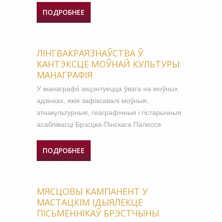
ПОДРОБНЕЕ
О ЖАНРАЎТВАРАЛЬНАЯ
РОЛЯ ПАЭТОНІМАЎ У
МАСТАЦКІХТВОРАХ
БЕРАСЦЕЙСКІХ
ЛІНГВАКРАЯЗНАЎСТВА Ў
ПІСЬМЕННІКАЎ :
КАНТЭКСЦЕ МОЎНАЙ КУЛЬТУРЫ:
МАНАГРАФІЯ.
МАНАГРАФІЯ
У манаграфіі акцэнтуецца ўвага на моўных
адзінках, якія зафіксавалі моўныя,
этнакультурныя, геаграфічныя і гістарычныя
асаблівасці Брэсцка-Пінскага Палесся
ПОДРОБНЕЕ
О ЛІНГВАКРАЯЗНАЎСТВА Ў
КАНТЭКСЦЕ МОЎНАЙ
КУЛЬТУРЫ: МАНАГРАФІЯ
МЯСЦОВЫ КАМПАНЕНТ У
МАСТАЦКІМ ІДЫЯЛЕКЦЕ
ПІСЬМЕННІКАЎ БРЭСТЧЫНЫ.