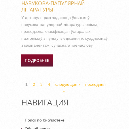
НАВУКОВА-ПАПУЛЯРНАЙ
ЛІТАРАТУРЫ
У артыкуле разглядаюцца ўжытыя ў
навукова-папулярнай літаратуры онімы,
праведзена класіфікацыя ўстарэлых
паэтонімаў з пункту гледжання іх суадносінаў
з кампанентамі сучаснага іменаслову.
ПОДРОБНЕЕ
О АНАМАСТЫЧНАЯ
ПРАСТОРА СУЧАСНАЙ
БЕЛАРУСКАЙ НАВУКОВА-
ПАПУЛЯРНАЙ ЛІТАРАТУРЫ
СТРАНИЦЫ
1
2
3
4
следующая ›
последняя
»
НАВИГАЦИЯ
Поиск по библиотеке
Общий поиск