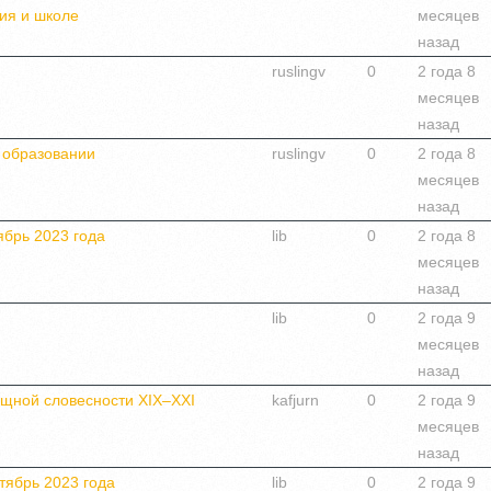
ия и школе
месяцев
назад
ruslingv
0
2 года 8
месяцев
назад
 образовании
ruslingv
0
2 года 8
месяцев
назад
ябрь 2023 года
lib
0
2 года 8
месяцев
назад
lib
0
2 года 9
месяцев
назад
ящной словесности ХIХ–ХХI
kafjurn
0
2 года 9
месяцев
назад
тябрь 2023 года
lib
0
2 года 9