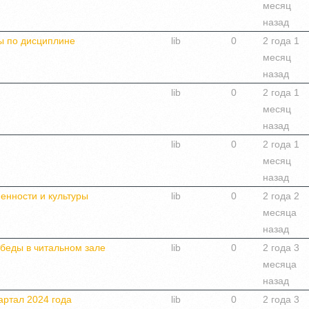
месяц
назад
ры по дисциплине
lib
0
2 года 1
месяц
назад
lib
0
2 года 1
месяц
назад
lib
0
2 года 1
месяц
назад
менности и культуры
lib
0
2 года 2
месяца
назад
беды в читальном зале
lib
0
2 года 3
месяца
назад
артал 2024 года
lib
0
2 года 3