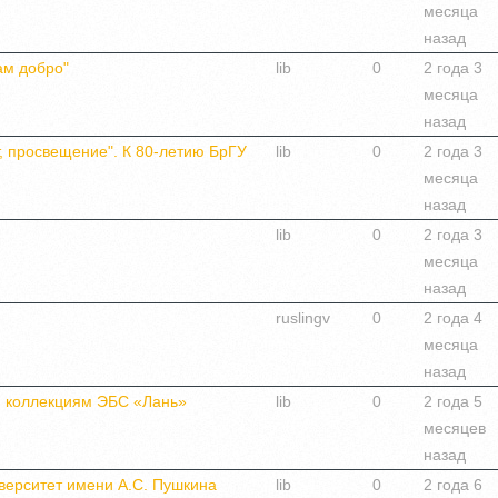
месяца
назад
ам добро"
lib
0
2 года 3
месяца
назад
т, просвещение". К 80-летию БрГУ
lib
0
2 года 3
месяца
назад
lib
0
2 года 3
месяца
назад
ruslingv
0
2 года 4
месяца
назад
м коллекциям ЭБС «Лань»
lib
0
2 года 5
месяцев
назад
верситет имени А.С. Пушкина
lib
0
2 года 6