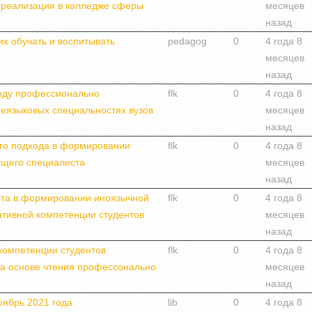
 реализация в колледже сферы
месяцев
назад
их обучать и воспитывать
pedagog
0
4 года 8
месяцев
назад
оду профессионально
flk
0
4 года 8
неязыковых специальностях вузов
месяцев
назад
ого подхода в формировании
flk
0
4 года 8
ущего специалиста
месяцев
назад
нта в формировании иноязычной
flk
0
4 года 8
тивной компетенции студентов
месяцев
назад
компетенции студентов
flk
0
4 года 8
на основе чтения профессонально
месяцев
назад
оябрь 2021 года
lib
0
4 года 8