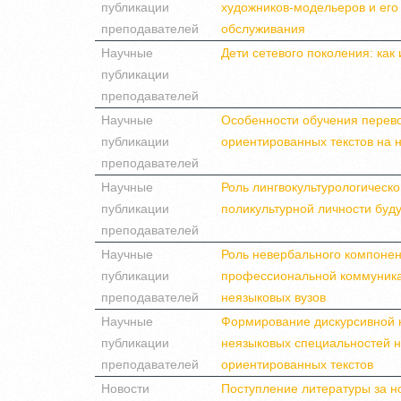
публикации
художников-модельеров и его
преподавателей
обслуживания
Научные
Дети сетевого поколения: как 
публикации
преподавателей
Научные
Особенности обучения перев
публикации
ориентированных текстов на 
преподавателей
Научные
Роль лингвокультурологическ
публикации
поликультурной личности буд
преподавателей
Научные
Роль невербального компоне
публикации
профессиональной коммуника
преподавателей
неязыковых вузов
Научные
Формирование дискурсивной 
публикации
неязыковых специальностей 
преподавателей
ориентированных текстов
Новости
Поступление литературы за н