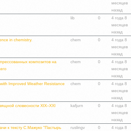
месяцев
назад
lib
0
4 года 8
месяцев
назад
ence in chemistry.
chem
0
4 года 8
месяцев
назад
прессованных композитов на
chem
0
4 года 8
его
месяцев
назад
with Improved Weather Resistance
chem
0
4 года 8
месяцев
назад
изящной словесности ХIХ–ХХI
kafjurn
0
4 года 8
месяцев
назад
ачи к тексту С.Мажуко "Пастырь
ruslingv
0
4 года 8