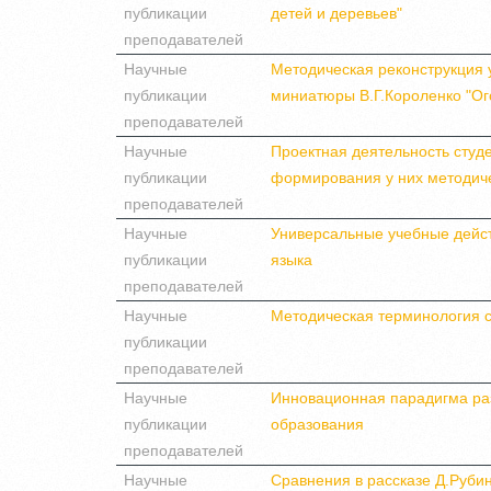
публикации
детей и деревьев"
преподавателей
Научные
Методическая реконструкция у
публикации
миниатюры В.Г.Короленко "Ог
преподавателей
Научные
Проектная деятельность студ
публикации
формирования у них методич
преподавателей
Научные
Универсальные учебные дейст
публикации
языка
преподавателей
Научные
Методическая терминология 
публикации
преподавателей
Научные
Инновационная парадигма ра
публикации
образования
преподавателей
Научные
Сравнения в рассказе Д.Рубин