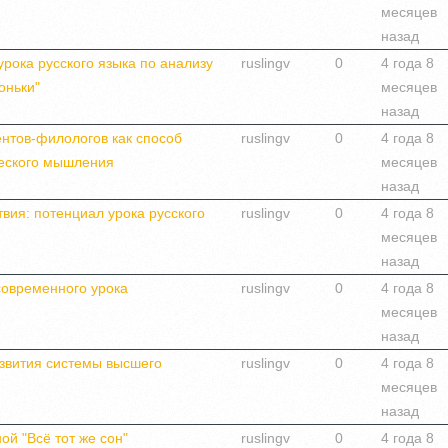
месяцев
назад
рока русского языка по анализу
ruslingv
0
4 года 8
оньки"
месяцев
назад
ентов-филологов как способ
ruslingv
0
4 года 8
еского мышления
месяцев
назад
вия: потенциал урока русского
ruslingv
0
4 года 8
месяцев
назад
современного урока
ruslingv
0
4 года 8
месяцев
назад
звития системы высшего
ruslingv
0
4 года 8
месяцев
назад
ой "Всё тот же сон"
ruslingv
0
4 года 8