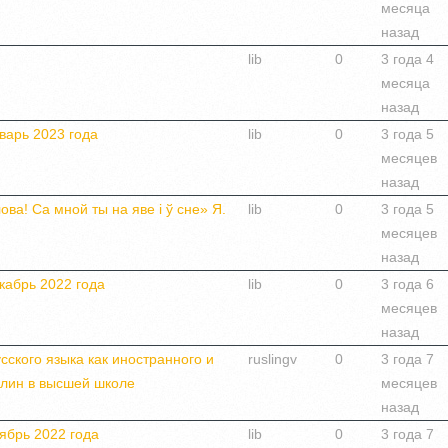
месяца
назад
lib
0
3 года 4
месяца
назад
варь 2023 года
lib
0
3 года 5
месяцев
назад
ва! Са мной ты на яве i ў сне» Я.
lib
0
3 года 5
месяцев
назад
кабрь 2022 года
lib
0
3 года 6
месяцев
назад
сского языка как иностранного и
ruslingv
0
3 года 7
плин в высшей школе
месяцев
назад
ябрь 2022 года
lib
0
3 года 7