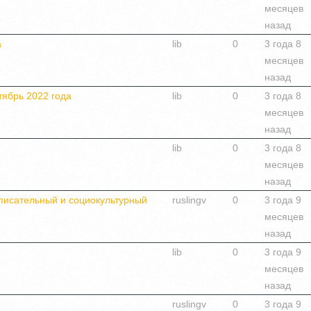
месяцев
назад
а
lib
0
3 года 8
месяцев
назад
тябрь 2022 года
lib
0
3 года 8
месяцев
назад
lib
0
3 года 8
месяцев
назад
писательный и социокультурный
ruslingv
0
3 года 9
месяцев
назад
lib
0
3 года 9
месяцев
назад
ruslingv
0
3 года 9