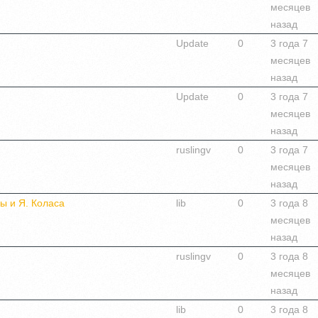
месяцев
назад
Update
0
3 года 7
месяцев
назад
Update
0
3 года 7
месяцев
назад
ruslingv
0
3 года 7
месяцев
назад
ы и Я. Коласа
lib
0
3 года 8
месяцев
назад
ruslingv
0
3 года 8
месяцев
назад
lib
0
3 года 8