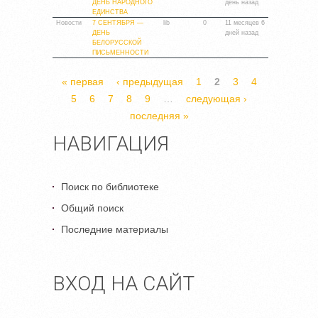
ДЕНЬ НАРОДНОГО
день назад
ЕДИНСТВА
Новости
7 СЕНТЯБРЯ —
lib
0
11 месяцев 6
ДЕНЬ
дней назад
БЕЛОРУССКОЙ
ПИСЬМЕННОСТИ
СТРАНИЦЫ
« первая
‹ предыдущая
1
2
3
4
5
6
7
8
9
…
следующая ›
последняя »
НАВИГАЦИЯ
Поиск по библиотеке
Общий поиск
Последние материалы
ВХОД НА САЙТ