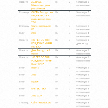
Новости
21 лютага -
lib
0
5 месяцев 2
Міжнародны дзень
недели назад
роднай мовы
Страницы
САЙТЫ Белорусских
lib
0
5 месяцев 3
ИЗДАТЕЛЬСТВ и
недели назад
издающих центров
УВО
Страницы
Сайты издательств
lib
0
5 месяцев 3
РБ
недели назад
Slider
2026
lib
0
5 месяцев 4
недели назад
Новости
105 ЛЕТ СО ДНЯ
lib
0
6 месяцев 1
РОЖДЕНИЯ ИВАНА
день назад
МЕЛЕЖА
Новости
День Белорусской
lib
0
6 месяцев 1
Науки
неделя назад
Новости
105 ЛЕТ СО ДНЯ
lib
0
6 месяцев 1
РОЖДЕНИЯ ИВАНА
неделя назад
ШАМЯКИНА
Slider
Вереск
lib
0
6 месяцев 2
недели назад
Slider
2026
lib
0
6 месяцев 2
недели назад
Slider
Пушкин
lib
0
6 месяцев 2
недели назад
Slider
БИБЛИОТЕКА
lib
0
6 месяцев 3
недели назад
Slider
2025-2029
lib
0
6 месяцев 3
недели назад
Страницы
Сайты издательств
lib
0
6 месяцев 3
недели назад