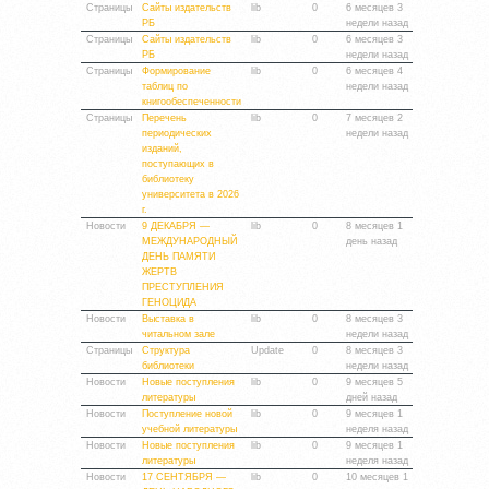
Страницы
Сайты издательств
lib
0
6 месяцев 3
РБ
недели назад
Страницы
Сайты издательств
lib
0
6 месяцев 3
РБ
недели назад
Страницы
Формирование
lib
0
6 месяцев 4
таблиц по
недели назад
книгообеспеченности
Страницы
Перечень
lib
0
7 месяцев 2
периодических
недели назад
изданий,
поступающих в
библиотеку
университета в 2026
г.
Новости
9 ДЕКАБРЯ —
lib
0
8 месяцев 1
МЕЖДУНАРОДНЫЙ
день назад
ДЕНЬ ПАМЯТИ
ЖЕРТВ
ПРЕСТУПЛЕНИЯ
ГЕНОЦИДА
Новости
Выставка в
lib
0
8 месяцев 3
читальном зале
недели назад
Страницы
Структура
Update
0
8 месяцев 3
библиотеки
недели назад
Новости
Новые поступления
lib
0
9 месяцев 5
литературы
дней назад
Новости
Поступление новой
lib
0
9 месяцев 1
учебной литературы
неделя назад
Новости
Новые поступления
lib
0
9 месяцев 1
литературы
неделя назад
Новости
17 СЕНТЯБРЯ —
lib
0
10 месяцев 1