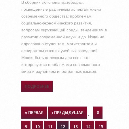
В сборник включены материалы,
посвященные различным аспектам жизни
современного общества: проблемам
социально-экономического развития,
вопросам окружающей среды, тенденциям в
развитии современной науки и др. Издание
адресовано студентам, магистрантам и
аспирантам высших учебных заведений.
Может быть полезным для всех, кто
интересуется проблемами современного
мира и изучением иностранных языков.
ПОДРОБНЕЕ
О ИНОСТРАННЫЕ ЯЗЫКИ И
СОВРЕМЕННЫЙ МИР
СТРАНИЦЫ
« ПЕРВАЯ
‹ ПРЕДЫДУЩАЯ
8
…
9
10
11
12
13
14
15