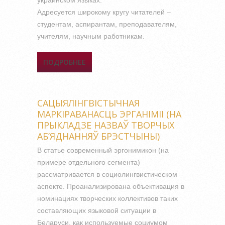
украинском языках.
Адресуется широкому кругу читателей –
студентам, аспирантам, преподавателям,
учителям, научным работникам.
ПОДРОБНЕЕ
О СЛОВО В ЯЗЫКЕ, РЕЧИ,
ТЕКСТЕ
САЦЫЯЛІНГВІСТЫЧНАЯ
МАРКІРАВАНАСЦЬ ЭРГАНІМІІ (НА
ПРЫКЛАДЗЕ НАЗВАЎ ТВОРЧЫХ
АБ’ЯДНАННЯЎ БРЭСТЧЫНЫ)
В статье современный эргонимикон (на
примере отдельного сегмента)
рассматривается в социолингвистическом
аспекте. Проанализирована объективация в
номинациях творческих коллективов таких
составляющих языковой ситуации в
Беларуси, как используемые социумом